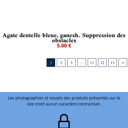
Agate dentelle bleue, ganesh. Suppression des
obstacles
5.00 €
1
2
3
...
11
12
13
>
Les photographies et visuels des produits présentés sur le
site n’ont aucun caractère contractuel.