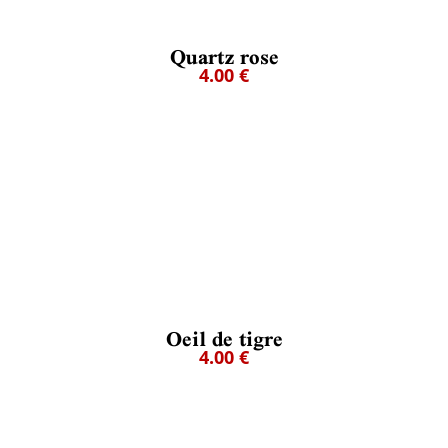
Quartz rose
4.00 €
Oeil de tigre
4.00 €