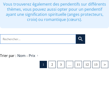
Vous trouverez également des pendentifs sur différents
thèmes, vous pouvez aussi opter pour un pendentif
ayant une signification spirituelle (anges protecteurs,
croix) ou romantique (cœurs).
search
Trier par :
Nom
-
Prix
1
2
3
...
11
12
13
>