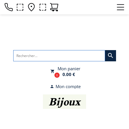
search
Mon panier
local_grocery_store
0.00 €
0
Mon compte
person
Bijoux