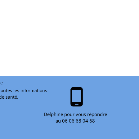
re
phone_android
toutes les informations
 de santé.
Delphine pour vous répondre
au 06 06 68 04 68