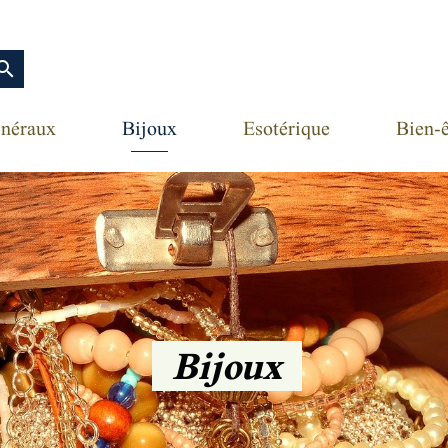
earch
néraux
Bijoux
Esotérique
Bien-ê
Bijoux