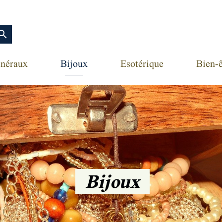
earch
néraux
Bijoux
Esotérique
Bien-ê
Bijoux