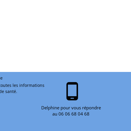
re
phone_android
toutes les informations
 de santé.
Delphine pour vous répondre
au 06 06 68 04 68