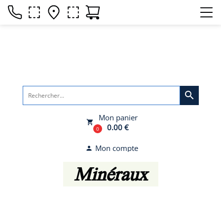
search
Mon panier
local_grocery_store
0.00 €
0
Mon compte
person
Minéraux