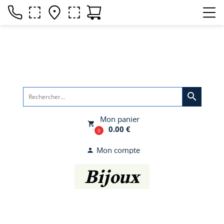
search
Mon panier
local_grocery_store
0.00 €
0
Mon compte
person
Bijoux