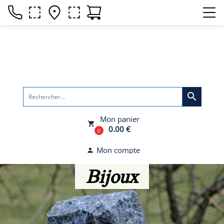
search
Mon panier
local_grocery_store
0.00 €
0
Mon compte
person
Bijoux