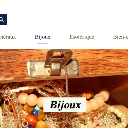
earch
néraux
Bijoux
Esotérique
Bien-ê
Bijoux