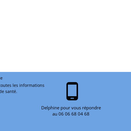
re
phone_android
toutes les informations
 de santé.
Delphine pour vous répondre
au 06 06 68 04 68