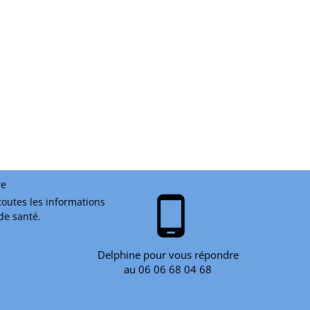
re
phone_android
toutes les informations
 de santé.
Delphine pour vous répondre
au 06 06 68 04 68