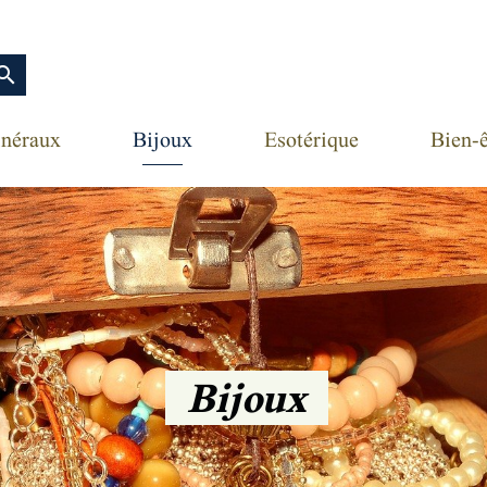
earch
néraux
Bijoux
Esotérique
Bien-ê
Bijoux