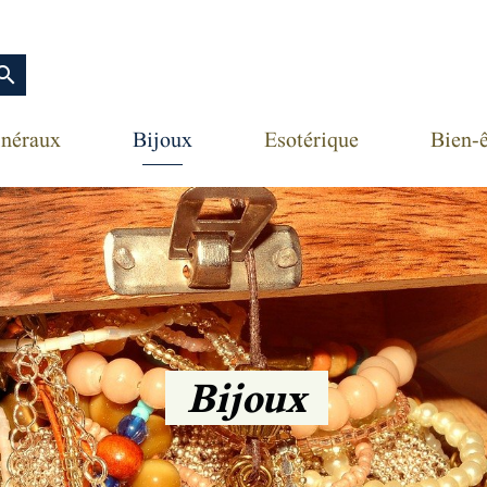
earch
néraux
Bijoux
Esotérique
Bien-ê
Bijoux