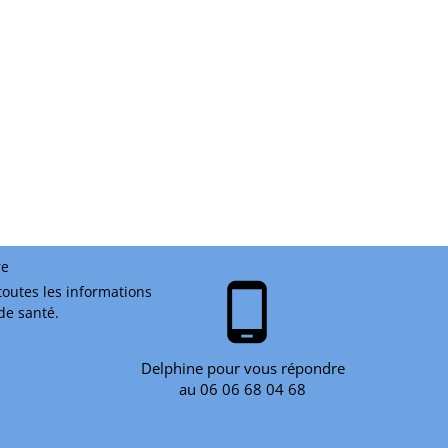
re
phone_android
toutes les informations
 de santé.
Delphine pour vous répondre
au 06 06 68 04 68