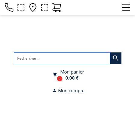
search
Mon panier
local_grocery_store
0.00 €
0
Mon compte
person