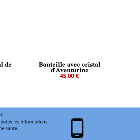
al de
Bouteille avec cristal
d'Aventurine
45.00 €
re
phone_android
toutes les informations
 de santé.