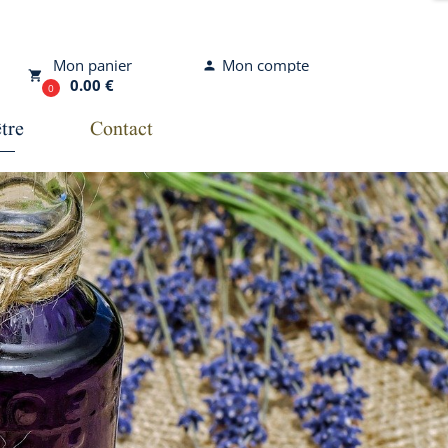
Mon compte
Mon panier
person
local_grocery_store
0.00 €
0
tre
Contact