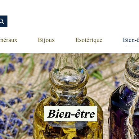
earch
néraux
Bijoux
Esotérique
Bien-ê
Bien-être