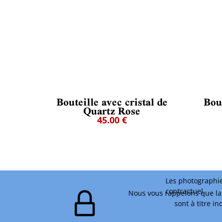
Bouteille avec cristal de
Bout
Quartz Rose
45.00 €
Les photographie
contractuel.
Nous vous rappelons que la 
sont à titre i