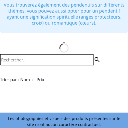
Vous trouverez également des pendentifs sur différents
thèmes, vous pouvez aussi opter pour un pendentif
ayant une signification spirituelle (anges protecteurs,
croix) ou romantique (cœurs).
search
Trier par :
Nom
-
Prix
Les photographies et visuels des produits présentés sur le
site n’ont aucun caractère contractuel.