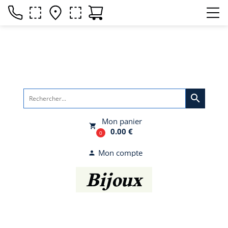
search
Mon panier
local_grocery_store
0.00 €
0
Mon compte
person
Bijoux