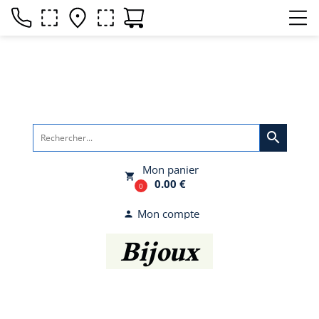
search
Mon panier
local_grocery_store
0.00 €
0
Mon compte
person
Bijoux