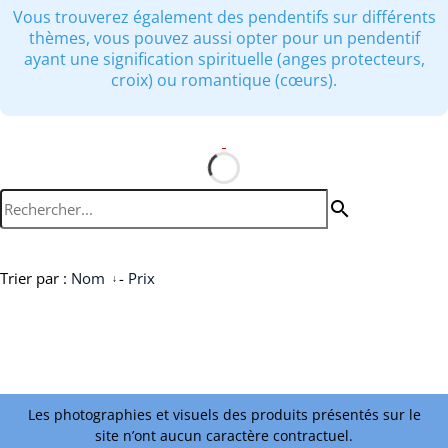
Vous trouverez également des pendentifs sur différents
thèmes, vous pouvez aussi opter pour un pendentif
ayant une signification spirituelle (anges protecteurs,
croix) ou romantique (cœurs).
search
Trier par :
Nom
-
Prix
Les photographies et visuels des produits présentés sur le
site n’ont aucun caractère contractuel.