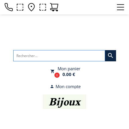
search
Mon panier
local_grocery_store
0.00 €
0
Mon compte
person
Bijoux