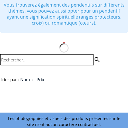
Vous trouverez également des pendentifs sur différents
thèmes, vous pouvez aussi opter pour un pendentif
ayant une signification spirituelle (anges protecteurs,
croix) ou romantique (cœurs).
search
Trier par :
Nom
-
Prix
Les photographies et visuels des produits présentés sur le
site n’ont aucun caractère contractuel.