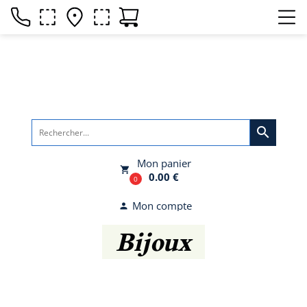
search
Mon panier
local_grocery_store
0.00 €
0
Mon compte
person
Bijoux