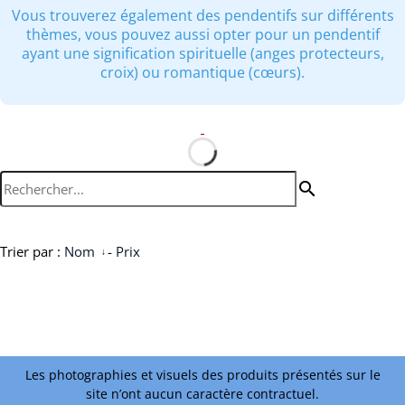
Vous trouverez également des pendentifs sur différents
thèmes, vous pouvez aussi opter pour un pendentif
ayant une signification spirituelle (anges protecteurs,
croix) ou romantique (cœurs).
search
Trier par :
Nom
-
Prix
Les photographies et visuels des produits présentés sur le
site n’ont aucun caractère contractuel.