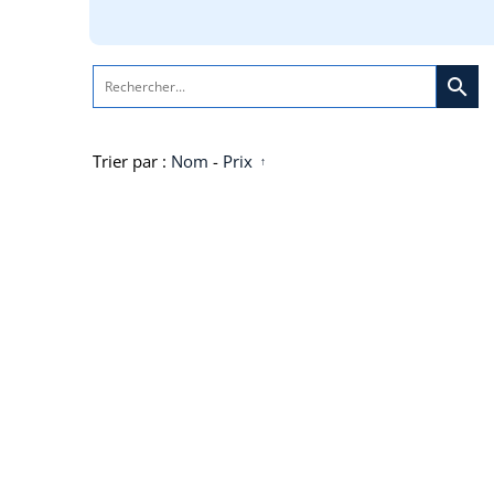
search
Trier par :
Nom
-
Prix