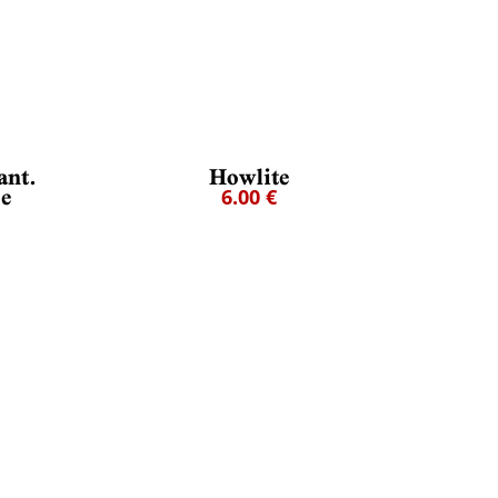
ant.
Howlite
ce
6.00 €