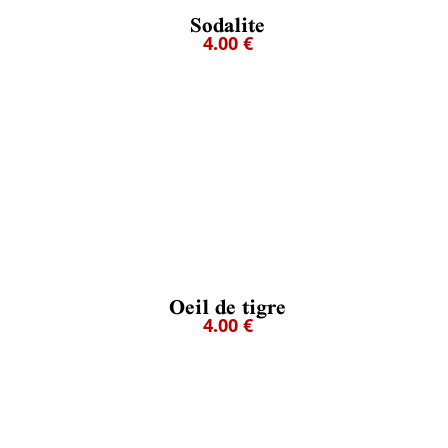
Sodalite
4.00 €
Oeil de tigre
4.00 €