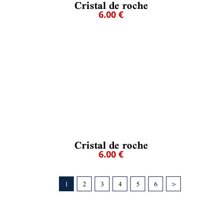
Cristal de roche
6.00 €
Cristal de roche
6.00 €
1
2
3
4
5
6
>