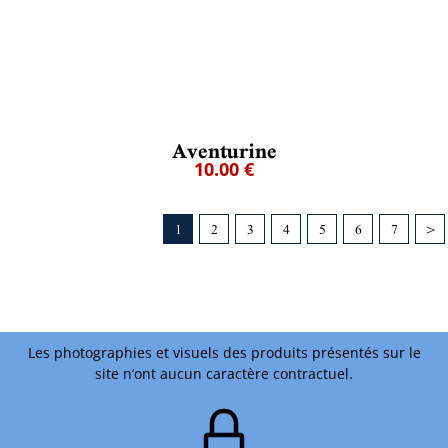
Aventurine
10.00 €
1
2
3
4
5
6
7
>
Les photographies et visuels des produits présentés sur le
site n’ont aucun caractère contractuel.