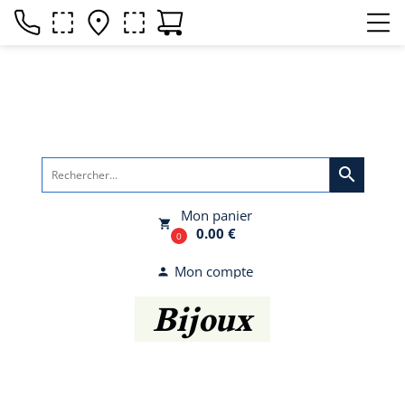
search
Mon panier
local_grocery_store
0.00 €
0
Mon compte
person
Bijoux