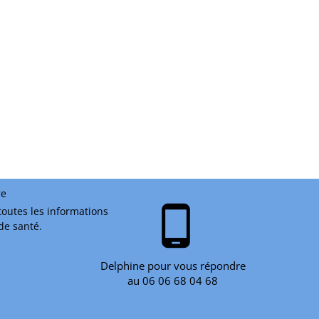
re
phone_android
toutes les informations
 de santé.
Delphine pour vous répondre
au 06 06 68 04 68