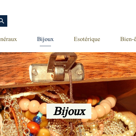
earch
néraux
Bijoux
Esotérique
Bien-ê
Bijoux