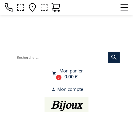
search
Mon panier
local_grocery_store
0.00 €
0
Mon compte
person
Bijoux