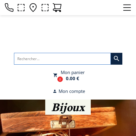
search
Mon panier
local_grocery_store
0.00 €
0
Mon compte
person
Bijoux