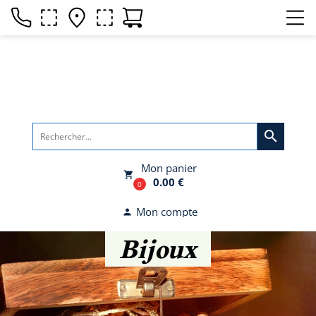
search
Mon panier
local_grocery_store
0.00 €
0
Mon compte
person
Bijoux