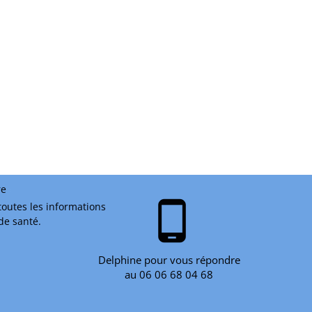
re
phone_android
toutes les informations
 de santé.
Delphine pour vous répondre
au 06 06 68 04 68