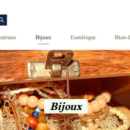
earch
néraux
Bijoux
Esotérique
Bien-ê
Bijoux