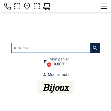
search
Mon panier
local_grocery_store
0.00 €
0
Mon compte
person
Bijoux