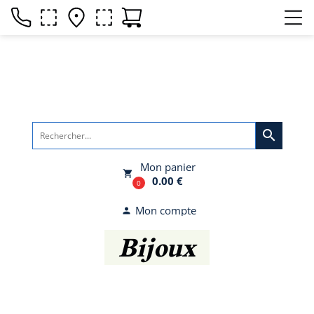
search
Mon panier
local_grocery_store
0.00 €
0
Mon compte
person
Bijoux