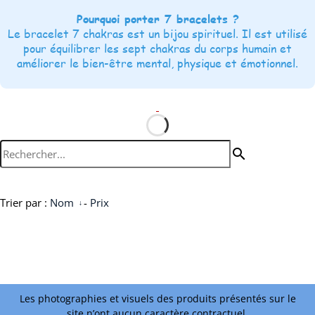
Pourquoi porter 7 bracelets ?
Le bracelet 7 chakras est un bijou spirituel. Il est utilisé
pour équilibrer les sept chakras du corps humain et
améliorer le bien-être mental, physique et émotionnel.
search
Trier par :
Nom
-
Prix
Les photographies et visuels des produits présentés sur le
site n’ont aucun caractère contractuel.