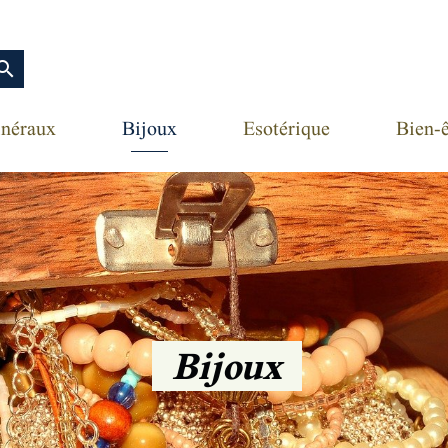
earch
néraux
Bijoux
Esotérique
Bien-ê
Bijoux