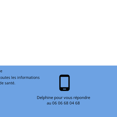
re
phone_android
toutes les informations
 de santé.
Delphine pour vous répondre
au 06 06 68 04 68