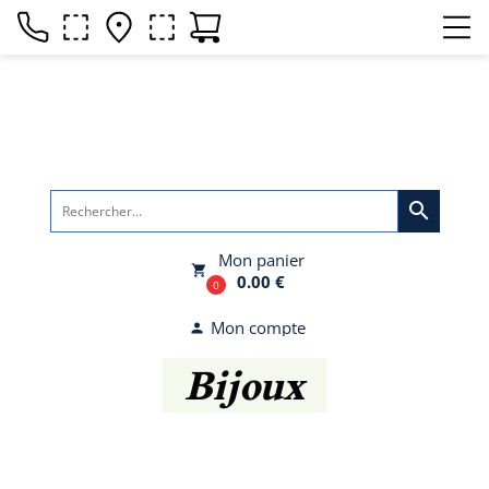
search
Mon panier
local_grocery_store
0.00 €
0
Mon compte
person
Bijoux