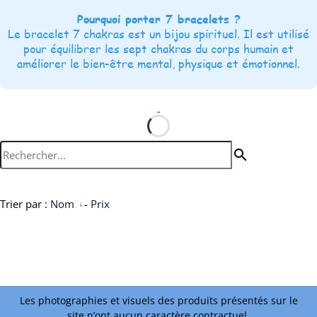
Pourquoi porter 7 bracelets ?
Le bracelet 7 chakras est un bijou spirituel. Il est utilisé
pour équilibrer les sept chakras du corps humain et
améliorer le bien-être mental, physique et émotionnel.
search
Trier par :
Nom
-
Prix
Les photographies et visuels des produits présentés sur le
site n’ont aucun caractère contractuel.