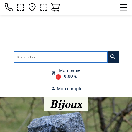
search
Mon panier
local_grocery_store
0.00 €
0
Mon compte
person
Bijoux