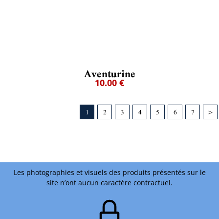
Aventurine
10.00 €
1
2
3
4
5
6
7
>
Les photographies et visuels des produits présentés sur le
site n’ont aucun caractère contractuel.