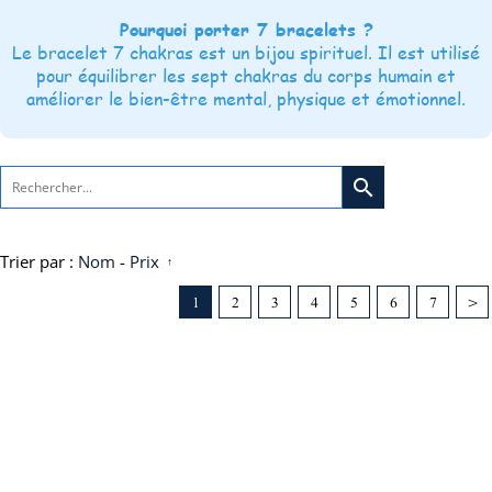
Pourquoi porter 7 bracelets ?
Le bracelet 7 chakras est un bijou spirituel. Il est utilisé
pour équilibrer les sept chakras du corps humain et
améliorer le bien-être mental, physique et émotionnel.
search
Trier par :
Nom
-
Prix
1
2
3
4
5
6
7
>