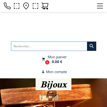
search
Mon panier
local_grocery_store
0.00 €
0
Mon compte
person
Bijoux