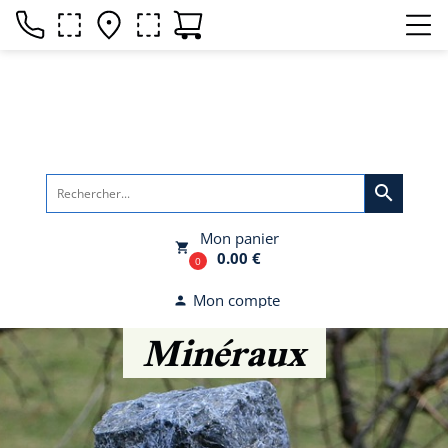
search
Mon panier
local_grocery_store
0.00 €
0
Mon compte
person
Minéraux