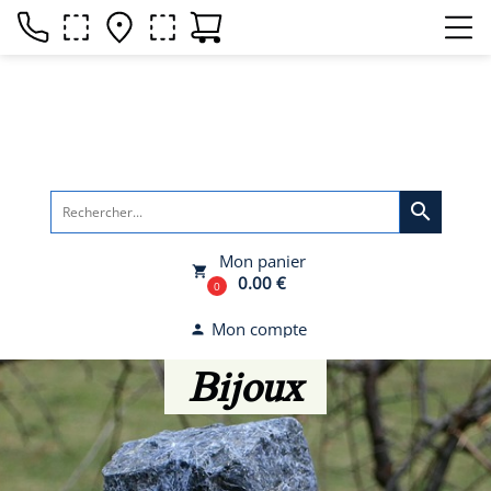
search
Mon panier
local_grocery_store
0.00 €
0
Mon compte
person
Bijoux