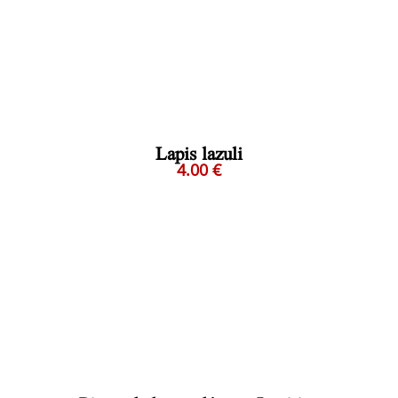
Lapis lazuli
4.00 €