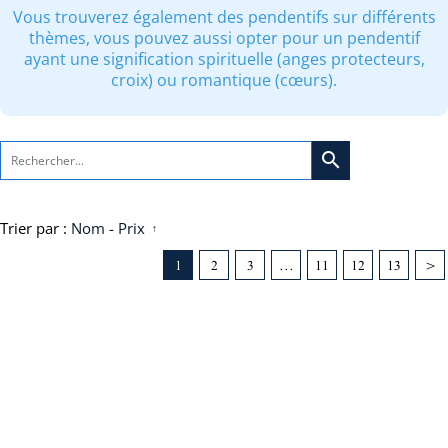
Vous trouverez également des pendentifs sur différents
thèmes, vous pouvez aussi opter pour un pendentif
ayant une signification spirituelle (anges protecteurs,
croix) ou romantique (cœurs).
search
Trier par :
Nom
-
Prix
1
2
3
...
11
12
13
>