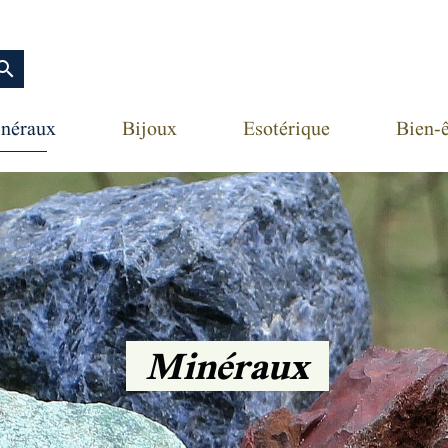
earch
néraux
Bijoux
Esotérique
Bien-ê
Minéraux