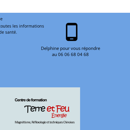
re
phone_android
toutes les informations
 de santé.
Delphine pour vous répondre
au 06 06 68 04 68