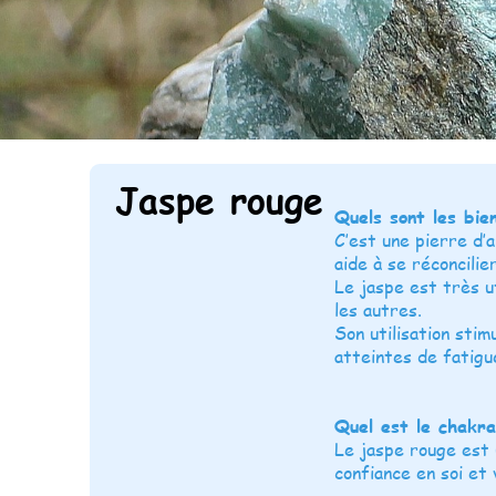
Jaspe rouge
Quels sont les bie
C’est une pierre d’
aide à se réconcilie
Le jaspe est très uti
les autres.
Son utilisation sti
atteintes de fatigu
Quel est le chakra
Le jaspe rouge est 
confiance en soi et v