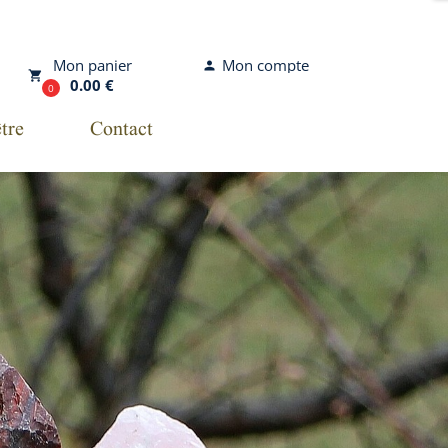
Mon compte
Mon panier
person
local_grocery_store
0.00 €
0
tre
Contact