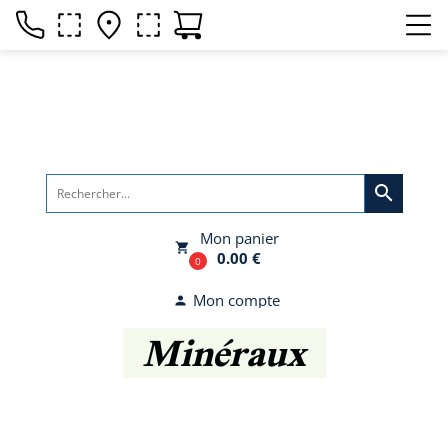
search
Mon panier
local_grocery_store
0.00 €
0
Mon compte
person
Minéraux