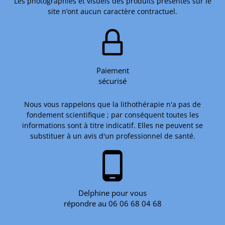
Les photographies et visuels des produits présentés sur le
site n’ont aucun caractère contractuel.
Paiement
sécurisé
Nous vous rappelons que la lithothérapie n'a pas de
fondement scientifique ; par conséquent toutes les
informations sont à titre indicatif. Elles ne peuvent se
substituer à un avis d'un professionnel de santé.
phone_android
Delphine pour vous
répondre au 06 06 68 04 68