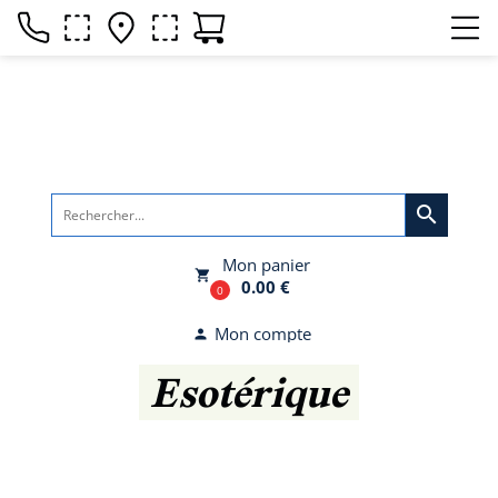
search
Mon panier
local_grocery_store
0.00 €
0
Mon compte
person
Esotérique