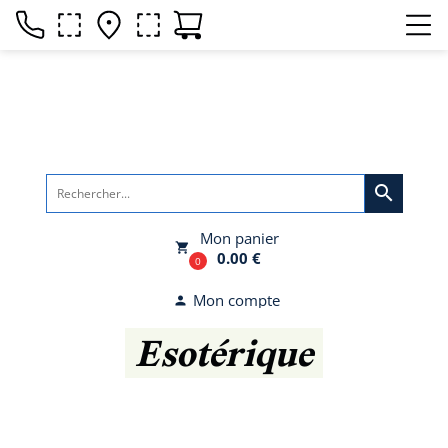
search
Mon panier
local_grocery_store
0.00 €
0
Mon compte
person
Esotérique