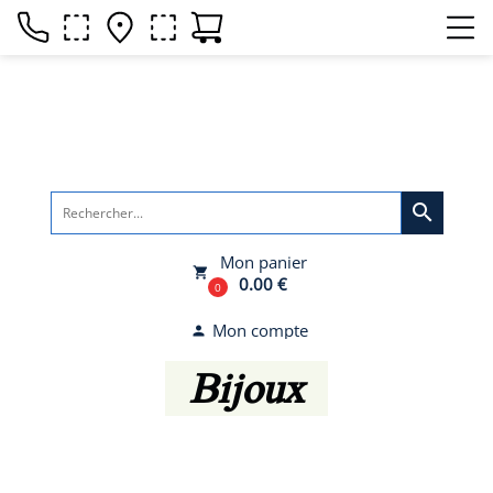
search
Mon panier
local_grocery_store
0.00 €
0
Mon compte
person
Bijoux