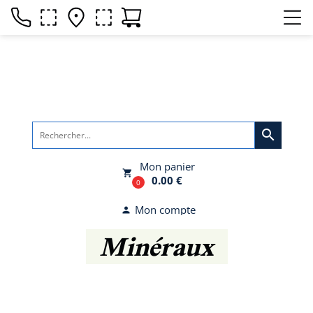
search
Mon panier
local_grocery_store
0.00 €
0
Mon compte
person
Minéraux