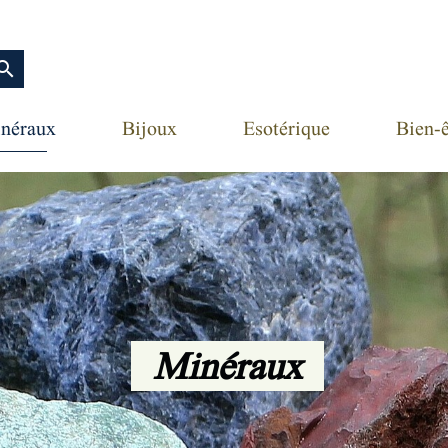
earch
néraux
Bijoux
Esotérique
Bien-ê
Minéraux