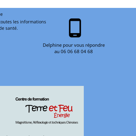
re
phone_android
toutes les informations
 de santé.
Delphine pour vous répondre
au 06 06 68 04 68