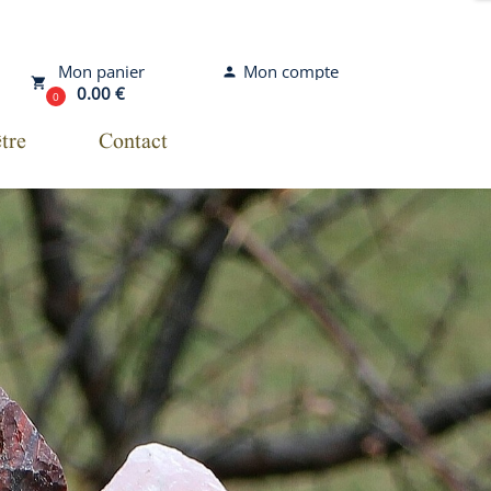
Mon compte
Mon panier
person
local_grocery_store
0.00 €
0
tre
Contact