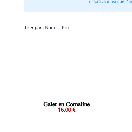
créative ainsi que l'é
Trier par :
Nom
-
Prix
Galet en Cornaline
16.00 €