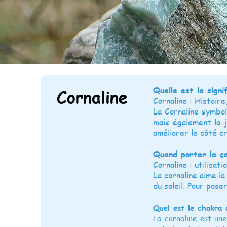
Quelle est la signi
Cornaline
Cornaline : Histoire
La Cornaline symbol
mais également la j
améliorer le côté cr
Quand porter la co
Cornaline : utilisat
La cornaline aime la
du soleil. Pour pose
Quel est le chakra 
La cornaline est une