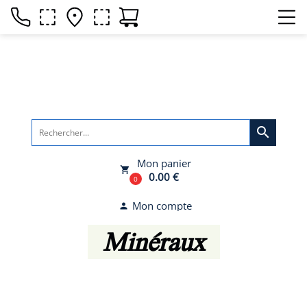
search
Mon panier
local_grocery_store
0.00 €
0
Mon compte
person
Minéraux