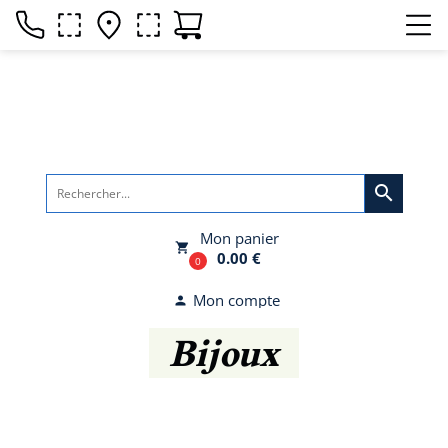
search
Mon panier
local_grocery_store
0.00 €
0
Mon compte
person
Bijoux