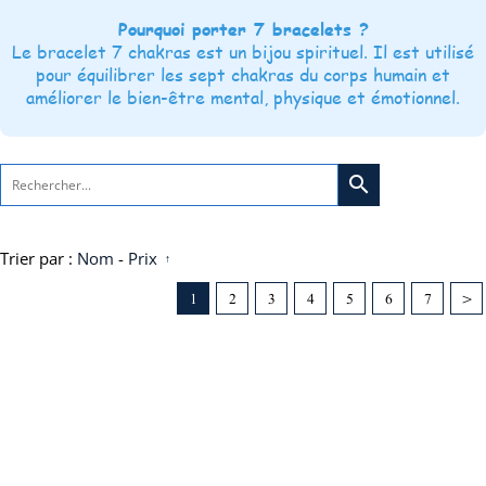
Pourquoi porter 7 bracelets ?
Le bracelet 7 chakras est un bijou spirituel. Il est utilisé
pour équilibrer les sept chakras du corps humain et
améliorer le bien-être mental, physique et émotionnel.
search
Trier par :
Nom
-
Prix
1
2
3
4
5
6
7
>