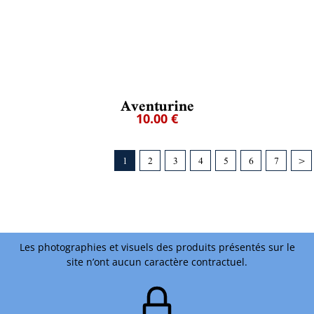
Aventurine
10.00 €
1
2
3
4
5
6
7
>
Les photographies et visuels des produits présentés sur le
site n’ont aucun caractère contractuel.