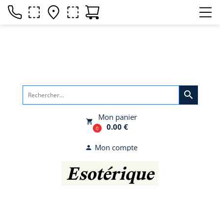
search
Mon panier
local_grocery_store
0.00 €
0
Mon compte
person
Esotérique