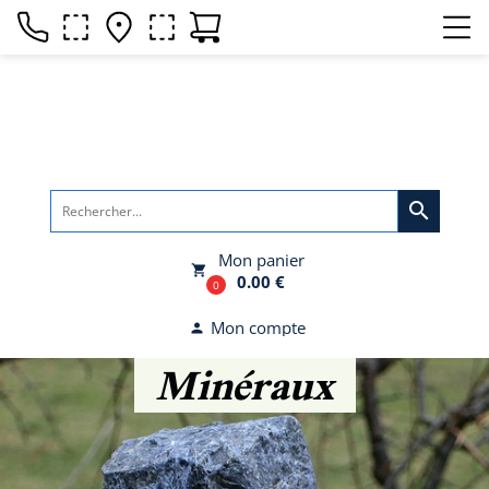
search
Mon panier
local_grocery_store
0.00 €
0
Mon compte
person
Minéraux