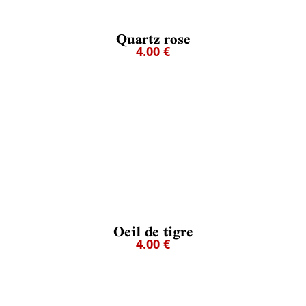
Quartz rose
4.00 €
Oeil de tigre
4.00 €