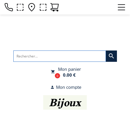
search
Mon panier
local_grocery_store
0.00 €
0
Mon compte
person
Bijoux