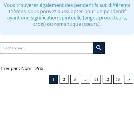
Vous trouverez également des pendentifs sur différents
thèmes, vous pouvez aussi opter pour un pendentif
ayant une signification spirituelle (anges protecteurs,
croix) ou romantique (cœurs).
search
Trier par :
Nom
-
Prix
1
2
3
...
11
12
13
>