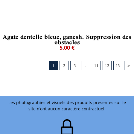
Agate dentelle bleue, ganesh. Suppression des
obstacles
5.00 €
1
2
3
...
11
12
13
>
Les photographies et visuels des produits présentés sur le
site n’ont aucun caractère contractuel.