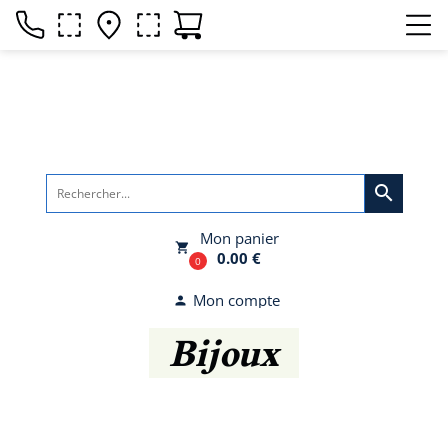
search
Mon panier
local_grocery_store
0.00 €
0
Mon compte
person
Bijoux