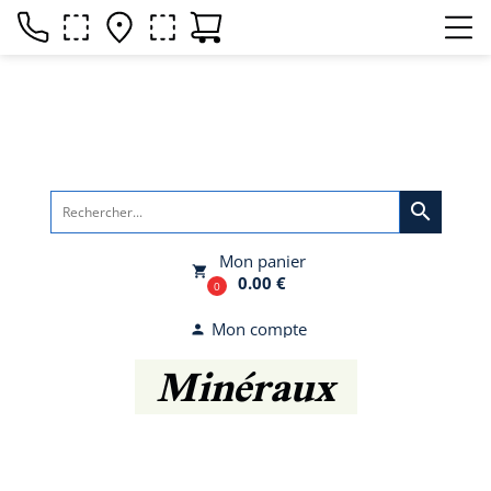
search
Mon panier
local_grocery_store
0.00 €
0
Mon compte
person
Minéraux