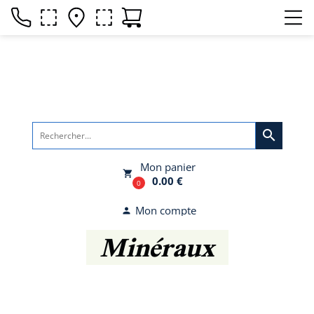
search
Mon panier
local_grocery_store
0.00 €
0
Mon compte
person
Minéraux