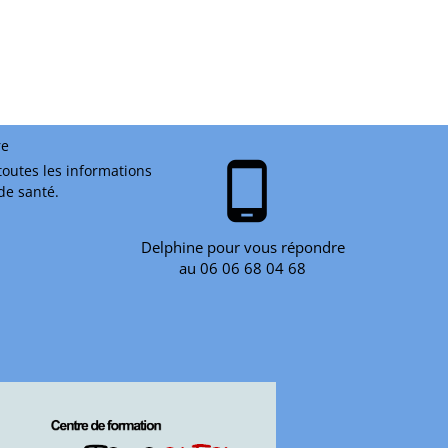
re
phone_android
toutes les informations
 de santé.
Delphine pour vous répondre
au 06 06 68 04 68