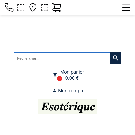
search
Mon panier
local_grocery_store
0.00 €
0
Mon compte
person
Esotérique