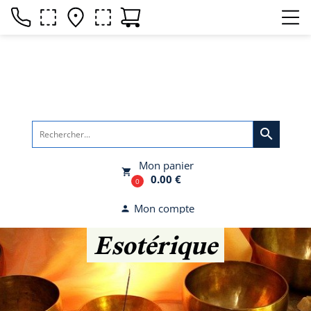
search
Mon panier
local_grocery_store
0.00 €
0
Mon compte
person
Esotérique