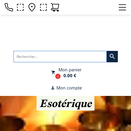
search
Mon panier
local_grocery_store
0.00 €
0
Mon compte
person
Esotérique