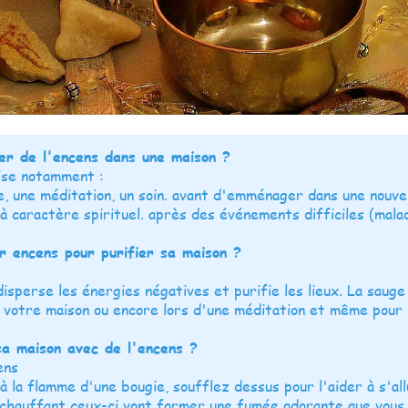
ler de l'encens dans une maison ?
lise notamment :
, une méditation, un soin. avant d'emménager dans une nouve
à caractère spirituel. après des événements difficiles (maladi
ur encens pour purifier sa maison ?
disperse les énergies négatives et purifie les lieux. La sauge
 votre maison ou encore lors d'une méditation et même pour ré
a maison avec de l'encens ?
ens
à la flamme d'une bougie, soufflez dessus pour l'aider à s'al
 chauffant ceux-ci vont former une fumée odorante que vous 