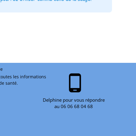
re
phone_android
toutes les informations
 de santé.
Delphine pour vous répondre
au 06 06 68 04 68