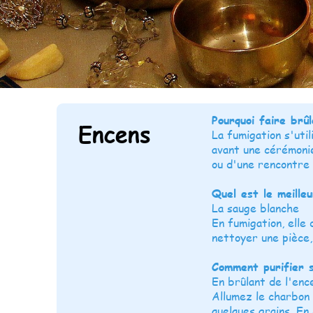
Pourquoi faire brû
Encens
La fumigation s'uti
avant une cérémonie
ou d'une rencontre 
Quel est le meille
La sauge blanche
En fumigation, elle 
nettoyer une pièce,
Comment purifier s
En brûlant de l'enc
Allumez le charbon 
quelques grains. En